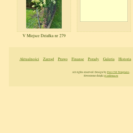
V Miejsce Działka nr 279
Aktualności
Zarząd
Prawo
Finanse
Porady
Galeria
Historia
All rights reserved. Design by
Free CSS Templates
.
Stworzone dzięki
pl.mfirma.eu