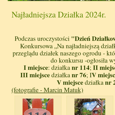
Najładniejsza Działka 2024r.
"Dzień Działko
Podczas uroczystości
Konkursowa „Na najładniejszą dział
przeglądu działek naszego ogrodu - któ
do konkursu -ogłosiła w
I miejsce
nr 114
II miejs
: działka
;
III miejsce
nr 76
V miejs
działka
; I
V miejsce
nr 
działka
(fotografie - Marcin Matuk)